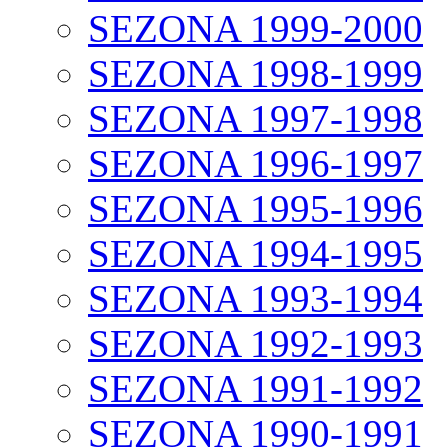
SEZONA 1999-2000
SEZONA 1998-1999
SEZONA 1997-1998
SEZONA 1996-1997
SEZONA 1995-1996
SEZONA 1994-1995
SEZONA 1993-1994
SEZONA 1992-1993
SEZONA 1991-1992
SEZONA 1990-1991