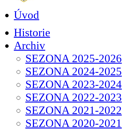
Úvod
Historie
Archiv
SEZONA 2025-2026
SEZONA 2024-2025
SEZONA 2023-2024
SEZONA 2022-2023
SEZONA 2021-2022
SEZONA 2020-2021