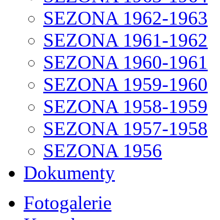
SEZONA 1962-1963
SEZONA 1961-1962
SEZONA 1960-1961
SEZONA 1959-1960
SEZONA 1958-1959
SEZONA 1957-1958
SEZONA 1956
Dokumenty
Fotogalerie