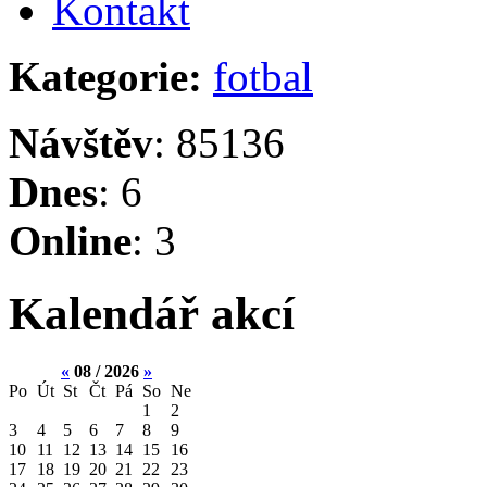
Kontakt
Kategorie:
fotbal
Návštěv
: 85136
Dnes
: 6
Online
: 3
Kalendář akcí
«
08 / 2026
»
Po
Út
St
Čt
Pá
So
Ne
1
2
3
4
5
6
7
8
9
10
11
12
13
14
15
16
17
18
19
20
21
22
23