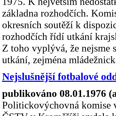
1975. K největším nedostat
základna rozhodčích. Komis
okresních soutěží k dispozi
rozhodčích řídí utkání krajs
Z toho vyplývá, že nejsme 
utkání, zejména mládežnick
Nejslušnější fotbalové od
publikováno 08.01.1976 (
Politickovýchovná komise 