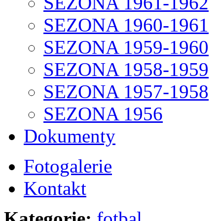
SEZONA 1961-1962
SEZONA 1960-1961
SEZONA 1959-1960
SEZONA 1958-1959
SEZONA 1957-1958
SEZONA 1956
Dokumenty
Fotogalerie
Kontakt
Kategorie:
fotbal