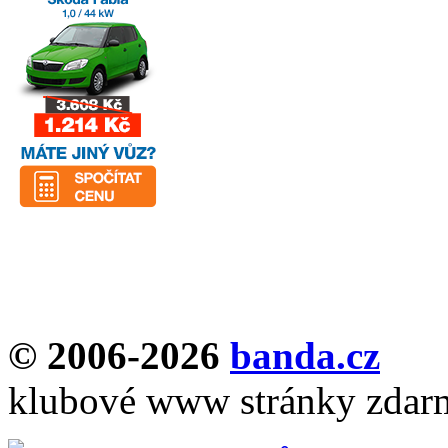
© 2006-2026
banda.cz
klubové www stránky zdar