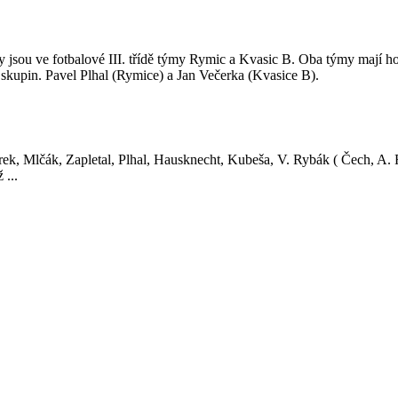
ny jsou ve fotbalové III. třídě týmy Rymic a Kvasic B. Oba týmy mají 
h skupin. Pavel Plhal (Rymice) a Jan Večerka (Kvasice B).
arek, Mlčák, Zapletal, Plhal, Hausknecht, Kubeša, V. Rybák ( Čech, A
 ...