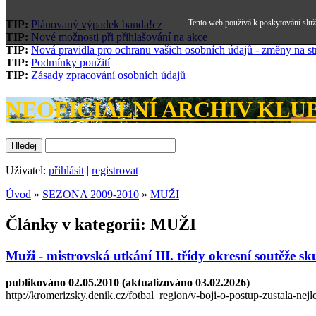
Tento web používá k poskytování služe
TIP:
Plánovaný výpadek banda!cz
TIP:
Nové možnosti při přihlašování na akce
TIP:
Nová pravidla pro ochranu vašich osobních údajů - změny na s
TIP:
Podmínky použití
TIP:
Zásady zpracování osobních údajů
NEOFICIÁLNÍ ARCHIV KLUBU
Uživatel:
přihlásit
|
registrovat
Úvod
»
SEZONA 2009-2010
»
MUŽI
Články v kategorii: MUŽI
Muži - mistrovská utkání III. třídy okresní soutěže s
publikováno 02.05.2010 (aktualizováno 03.02.2026)
http://kromerizsky.denik.cz/fotbal_region/v-boji-o-postup-zustala-nej