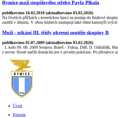
Rymice mají stogólového střelce Pavla Plhala
publikováno 16.02.2010 (aktualizováno 03.02.2026)
Na čtvrtých příčkách s teoretickou šancí na postup do finálové skupi
zastihl v útlumu. V obou klubech nastupují také elitní kanonýři svýc
Muži - utkání III. třídy okresní soutěže skupiny B
publikováno 01.07.2009 (aktualizováno 03.02.2026)
1. kolo 09. 08. 2009 Sestava: Bureš – Fuksa, Dítě, D. Odložilík, M
z novin: Hosté stačili domácím jen v prvním poločase. Po přestávce už
Úvod
Historie