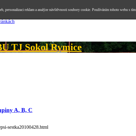
b, personalizaci reklam a analýze návštěvnosti soubory cookie. Používáním tohoto webu s tím
tránkách
 TJ Sokol Rymice
kupiny A, B, C
lepsi-sestka20100428.html