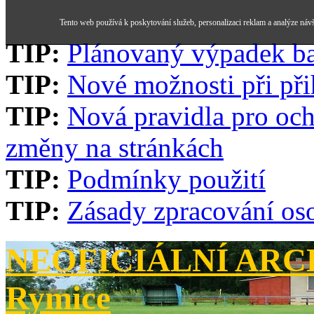
Tento web používá k poskytování služeb, personalizaci reklam a analýze náv
TIP:
Plánovaný výpadek b
TIP:
Nové možnosti při při
TIP:
Nová pravidla pro och
změny na stránkách
TIP:
Podmínky použití
TIP:
Zásady zpracování os
NEOFICIÁLNÍ ARCH
Rymice