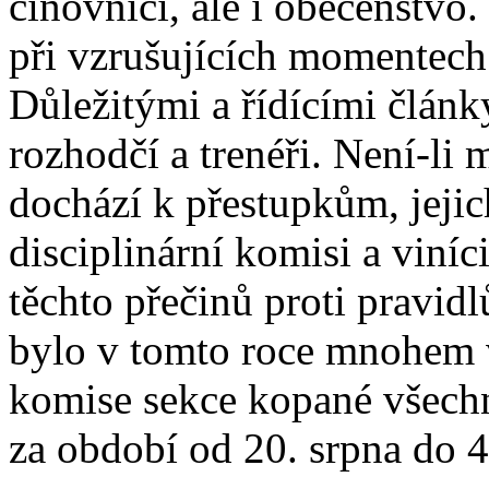
činovníci, ale i obecenstvo.
při vzrušujících momentec
Důležitými a řídícími článk
rozhodčí a trenéři. Není-li 
dochází k přestupkům, jeji
disciplinární komisi a viní
těchto přečinů proti pravi
bylo v tomto roce mnohem ví
komise sekce kopané všechny
za období od 20. srpna do 4