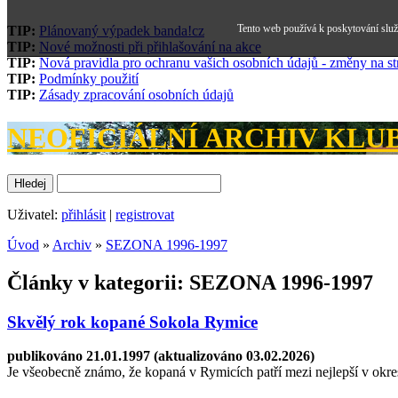
Tento web používá k poskytování služe
TIP:
Plánovaný výpadek banda!cz
TIP:
Nové možnosti při přihlašování na akce
TIP:
Nová pravidla pro ochranu vašich osobních údajů - změny na s
TIP:
Podmínky použití
TIP:
Zásady zpracování osobních údajů
NEOFICIÁLNÍ ARCHIV KLUBU
Uživatel:
přihlásit
|
registrovat
Úvod
»
Archiv
»
SEZONA 1996-1997
Články v kategorii: SEZONA 1996-1997
Skvělý rok kopané Sokola Rymice
publikováno 21.01.1997 (aktualizováno 03.02.2026)
Je všeobecně známo, že kopaná v Rymicích patří mezi nejlepší v okrese