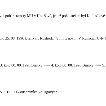
tovní pohár starosty MÚ v Holešově, jehož pořadatelem byl Klub sálov
lo 25. 08. 1996 Branky: . Rozhodčí: Strmi z novin: V Rymicích byly h
3. kolo 00. 00. 1996 Branky: ----- 4. kolo 00. 00. 1996 Branky: ----- 5. 
TŘELCŮ - odehraných kol ligových