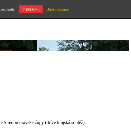
V pořádku
 souhlasíte.
Další informace
ídě Středomoravské župy (dříve krajská soutěž).