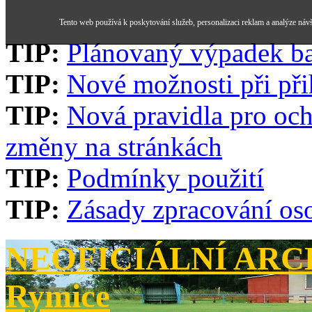
Tento web používá k poskytování služeb, personalizaci reklam a analýze náv
TIP:
Plánovaný výpadek b
TIP:
Nové možnosti při při
TIP:
Nová pravidla pro och
změny na stránkách
TIP:
Podmínky použití
TIP:
Zásady zpracování os
NEOFICIÁLNÍ ARCH
Rymice