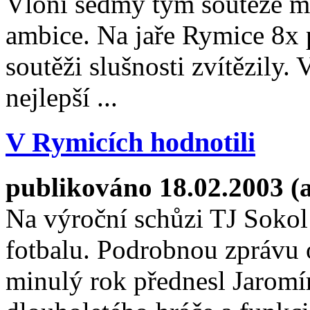
Vloni sedmý tým soutěže mě
ambice. Na jaře Rymice 8x 
soutěži slušnosti zvítězily.
nejlepší ...
V Rymicích hodnotili
publikováno 18.02.2003 (
Na výroční schůzi TJ Sokol
fotbalu. Podrobnou zprávu 
minulý rok přednesl Jaromí