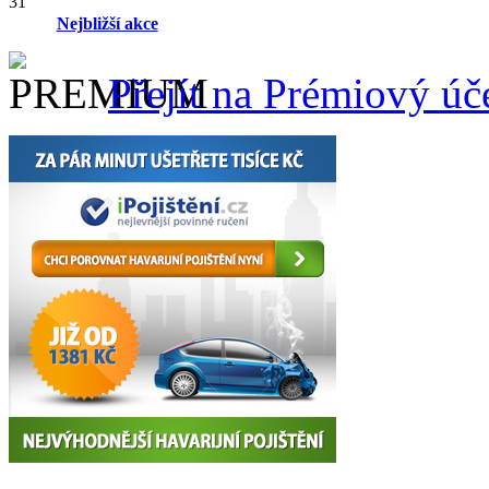
31
Nejbližší akce
Přejít na Prémiový úč