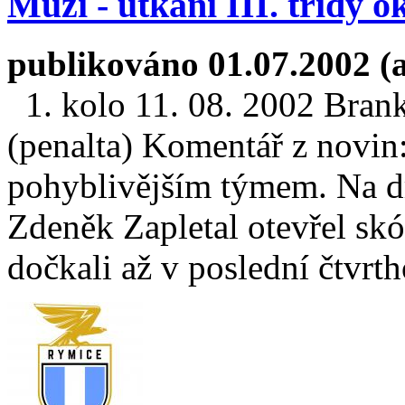
Muži - utkání III. třídy 
publikováno 01.07.2002 (
1. kolo 11. 08. 2002 Brank
(penalta) Komentář z novin
pohyblivějším týmem. Na dr
Zdeněk Zapletal otevřel skó
dočkali až v poslední čtvrth