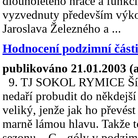
dlouholetého hráče a funkc
vyzvednuty především výko
Jaroslava Železného a ...
Hodnocení podzimní části 
publikováno 21.01.2003 (
9. TJ SOKOL RYMICE Šípko
nedaří probudit do někdejší 
veliký, jenže jak ho převést
marně lámou hlavu. Takže 
sezonu. G - góly v podzimní