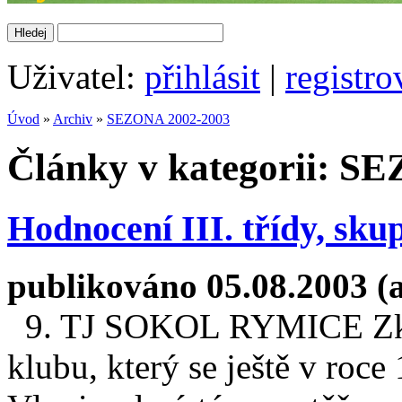
Uživatel:
přihlásit
|
registro
Úvod
»
Archiv
»
SEZONA 2002-2003
Články v kategorii: S
Hodnocení III. třídy, sku
publikováno 05.08.2003 (
9. TJ SOKOL RYMICE Zkl
klubu, který se ještě v roce 