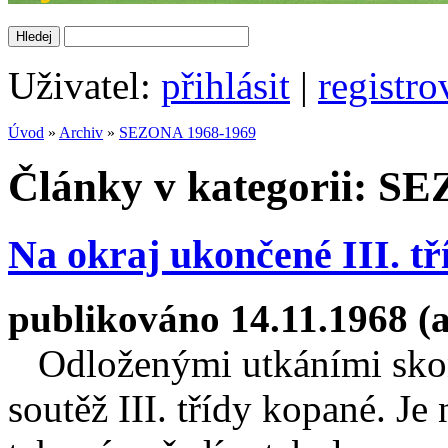
Uživatel:
přihlásit
|
registro
Úvod
»
Archiv
»
SEZONA 1968-1969
Články v kategorii: S
Na okraj ukončené III. t
publikováno 14.11.1968 (
Odloženými utkáními skonč
soutěž III. třídy kopané. Je