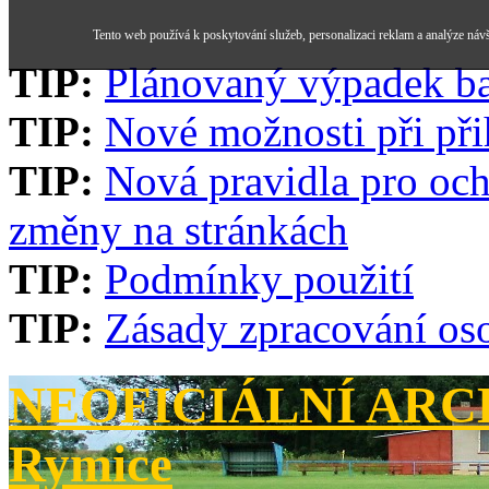
Tento web používá k poskytování služeb, personalizaci reklam a analýze náv
TIP:
Plánovaný výpadek b
TIP:
Nové možnosti při při
TIP:
Nová pravidla pro och
změny na stránkách
TIP:
Podmínky použití
TIP:
Zásady zpracování os
NEOFICIÁLNÍ ARCH
Rymice