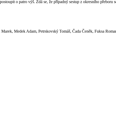
ít postoupit o patro výš. Zdá se, že případný sestup z okresního přeboru
čík Marek, Medek Adam, Petrskovský Tomáš, Čada Čeněk, Fuksa Roman 