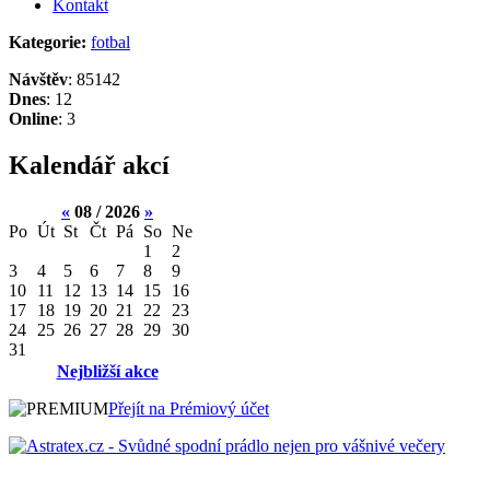
Kontakt
Kategorie:
fotbal
Návštěv
: 85142
Dnes
: 12
Online
: 3
Kalendář akcí
«
08 / 2026
»
Po
Út
St
Čt
Pá
So
Ne
1
2
3
4
5
6
7
8
9
10
11
12
13
14
15
16
17
18
19
20
21
22
23
24
25
26
27
28
29
30
31
Nejbližší akce
Přejít na Prémiový účet