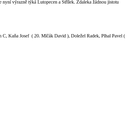
 se nyní výrazně týká Lutopecen a Střílek. Zdaleka žádnou jistotu
C, Kaňa Josef ( 20. Mlčák David ), Doležel Radek, Plhal Pavel (