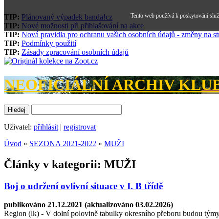
Tento web používá k poskytování služe
TIP:
Plánovaný výpadek banda!cz
TIP:
Nové možnosti při přihlašování na akce
TIP:
Nová pravidla pro ochranu vašich osobních údajů - změny na s
TIP:
Podmínky použití
TIP:
Zásady zpracování osobních údajů
NEOFICIÁLNÍ ARCHIV KLUBU
Uživatel:
přihlásit
|
registrovat
Úvod
»
SEZONA 2021-2022
»
MUŽI
Články v kategorii: MUŽI
Boj o udržení ovlivní situace v I. B třídě
publikováno 21.12.2021 (aktualizováno 03.02.2026)
Region (lk) - V dolní polovině tabulky okresního přeboru budou týmy h