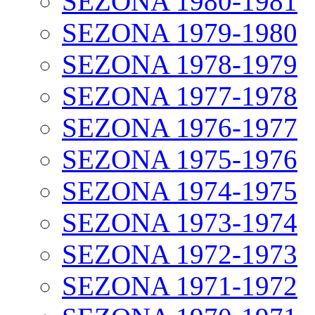
SEZONA 1980-1981
SEZONA 1979-1980
SEZONA 1978-1979
SEZONA 1977-1978
SEZONA 1976-1977
SEZONA 1975-1976
SEZONA 1974-1975
SEZONA 1973-1974
SEZONA 1972-1973
SEZONA 1971-1972