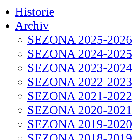
Historie
Archiv
SEZONA 2025-2026
SEZONA 2024-2025
SEZONA 2023-2024
SEZONA 2022-2023
SEZONA 2021-2022
SEZONA 2020-2021
SEZONA 2019-2020
SEZONA 2018-2019