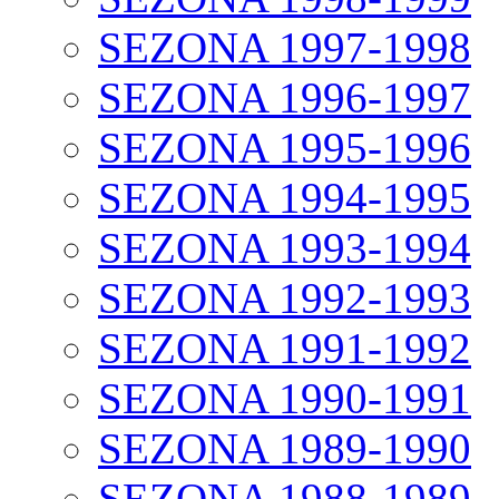
SEZONA 1997-1998
SEZONA 1996-1997
SEZONA 1995-1996
SEZONA 1994-1995
SEZONA 1993-1994
SEZONA 1992-1993
SEZONA 1991-1992
SEZONA 1990-1991
SEZONA 1989-1990
SEZONA 1988-1989