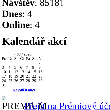
Návštěv
: 85181
Dnes
: 4
Online
: 4
Kalendář akcí
«
08 / 2026
»
Po
Út
St
Čt
Pá
So
Ne
1
2
3
4
5
6
7
8
9
10
11
12
13
14
15
16
17
18
19
20
21
22
23
24
25
26
27
28
29
30
31
Nejbližší akce
Přejít na Prémiový úč