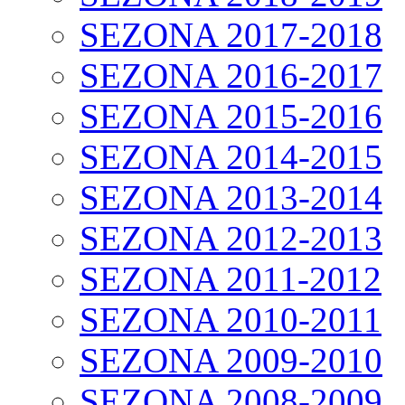
SEZONA 2017-2018
SEZONA 2016-2017
SEZONA 2015-2016
SEZONA 2014-2015
SEZONA 2013-2014
SEZONA 2012-2013
SEZONA 2011-2012
SEZONA 2010-2011
SEZONA 2009-2010
SEZONA 2008-2009