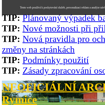
Tento web používá k poskytování služeb, personalizaci reklam a analýze náv
TIP:
Plánovaný výpadek b
TIP:
Nové možnosti při při
TIP:
Nová pravidla pro och
změny na stránkách
TIP:
Podmínky použití
TIP:
Zásady zpracování os
NEOFICIÁLNÍ ARCH
Rymice