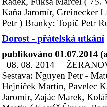
Radek, Fuksa Marcel ( 75. 
Kaňa Jaromír, Greinecker L
Petr ) Branky: Topič Petr Ro
Dorost - přátelská utkání
publikováno 01.07.2014 (
08. 08. 2014 ŽERANOVI
Sestava: Nguyen Petr - Mat
Hejníček Martin, Pavelec 
Jaromír, Zajác Marek, Kolá