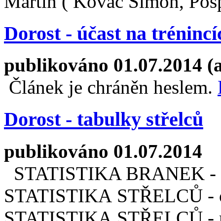
Martin ( Kováč Šimon, Pospí
Dorost - účast na trénincí
publikováno 01.07.2014 (
Článek je chráněn heslem.
Dorost - tabulky střelců
publikováno 01.07.2014
STATISTIKA BRANEK - od
STATISTIKA STŘELCŮ - od
STATISTIKA STŘELCŮ - ro