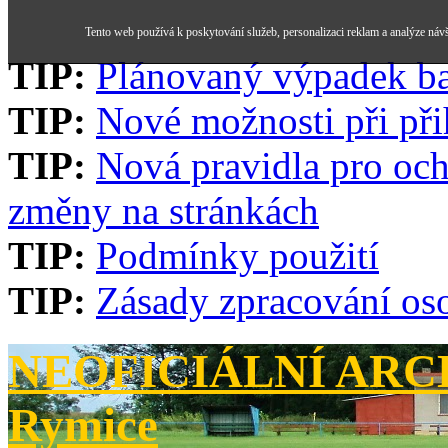
Tento web používá k poskytování služeb, personalizaci reklam a analýze náv
TIP:
Plánovaný výpadek b
TIP:
Nové možnosti při při
TIP:
Nová pravidla pro och
změny na stránkách
TIP:
Podmínky použití
TIP:
Zásady zpracování os
NEOFICIÁLNÍ ARCH
Rymice