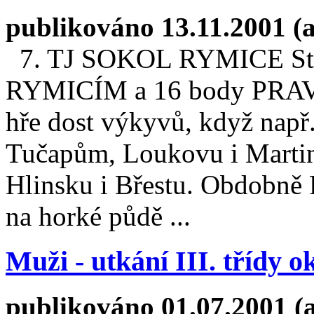
publikováno 13.11.2001 (
7. TJ SOKOL RYMICE Střed
RYMICÍM a 16 body PRAV
hře dost výkyvů, když např
Tučapům, Loukovu i Martin
Hlinsku i Břestu. Obdobně P
na horké půdě ...
Muži - utkání III. třídy 
publikováno 01.07.2001 (