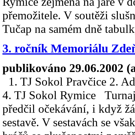
Rymice zejména na jaře v d
přemožitele. V soutěži sluš
Tučap na samém dně tabulk
3. ročník Memoriálu Zde
publikováno 29.06.2002 (
1. TJ Sokol Pravčice 2. Ad
4. TJ Sokol Rymice Turnaj 
předčil očekávání, i když ž
sestavě. V sestavách se však