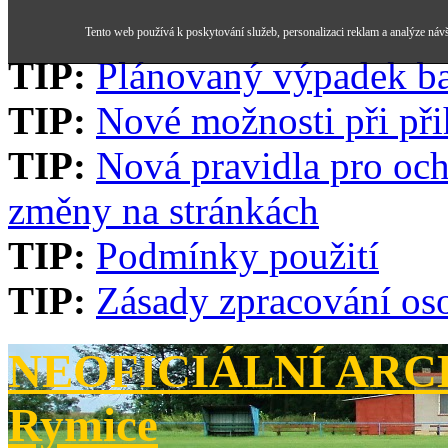
Tento web používá k poskytování služeb, personalizaci reklam a analýze náv
TIP:
Plánovaný výpadek b
TIP:
Nové možnosti při při
TIP:
Nová pravidla pro och
změny na stránkách
TIP:
Podmínky použití
TIP:
Zásady zpracování os
NEOFICIÁLNÍ ARCH
Rymice