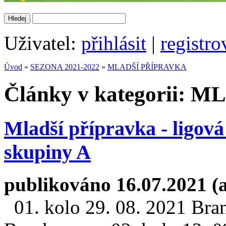
Uživatel:
přihlásit
|
registro
Úvod
»
SEZONA 2021-2022
»
MLADŠÍ PŘÍPRAVKA
Články v kategorii:
Mladší přípravka - ligov
skupiny A
publikováno 16.07.2021 (
01. kolo 29. 08. 2021 Brank