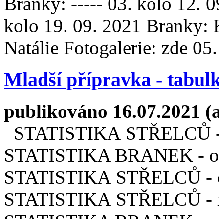
Branky: ----- 03. kolo 12. 
kolo 19. 09. 2021 Branky:
Natálie Fotogalerie: zde 05. 
Mladší přípravka - tabulk
publikováno 16.07.2021 (
STATISTIKA STŘELCŮ - 
STATISTIKA BRANEK - ode
STATISTIKA STŘELCŮ - od
STATISTIKA STŘELCŮ - ro