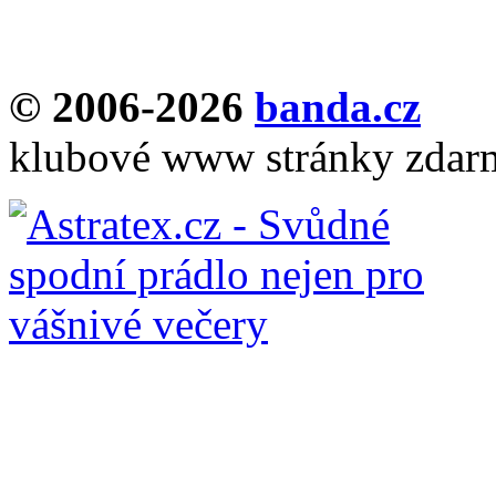
© 2006-2026
banda.cz
klubové www stránky zdar