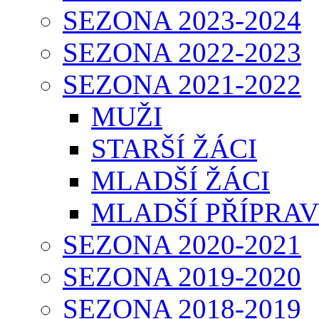
SEZONA 2023-2024
SEZONA 2022-2023
SEZONA 2021-2022
MUŽI
STARŠÍ ŽÁCI
MLADŠÍ ŽÁCI
MLADŠÍ PŘÍPRA
SEZONA 2020-2021
SEZONA 2019-2020
SEZONA 2018-2019