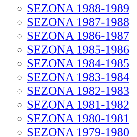
SEZONA 1988-1989
SEZONA 1987-1988
SEZONA 1986-1987
SEZONA 1985-1986
SEZONA 1984-1985
SEZONA 1983-1984
SEZONA 1982-1983
SEZONA 1981-1982
SEZONA 1980-1981
SEZONA 1979-1980