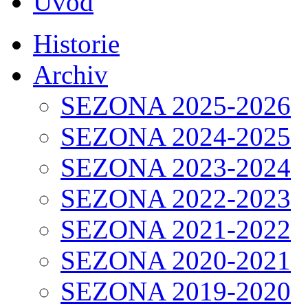
Úvod
Historie
Archiv
SEZONA 2025-2026
SEZONA 2024-2025
SEZONA 2023-2024
SEZONA 2022-2023
SEZONA 2021-2022
SEZONA 2020-2021
SEZONA 2019-2020